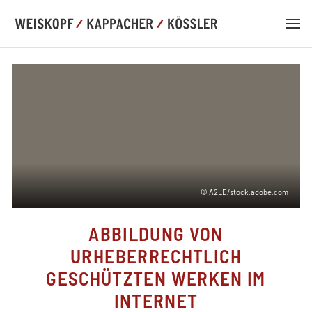
DE
EN
© A2LE/stock.adobe.com
LAW PRACTICE
ABBILDUNG VON
COMPETENCIES
URHEBERRECHTLICH
GESCHÜTZTEN WERKEN IM
TEAM
INTERNET