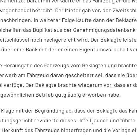
 Namen zu. Daraufhin verkaufte er das Fahrzeug an die N
agenhandel betreibt. Der Mieter gab vor, den Zweitschl
 nachbringen. In weiterer Folge kaufte dann der Beklagt
elche ihm das Duplikat aus der Genehmigungsdatenbank 
eitschlüssel noch nachgereicht wird. Der Beklagte leist
f über eine Bank mit der er einen Eigentumsvorbehalt ve
ie Herausgabe des Fahrzeugs vom Beklagten und brachte 
rwerb am Fahrzeug daran gescheitert sei, dass sie über
l verfüge. Der Beklagte brachte wiederum vor, dass er d
 gewöhnlichen Betrieb gutgläubig erworben habe.
e Klage mit der Begründung ab, dass der Beklagte das Fa
ungsgericht revidierte dieses Urteil jedoch und führte 
 Herkunft des Fahrzeugs hinterfragen und die Vorlage e