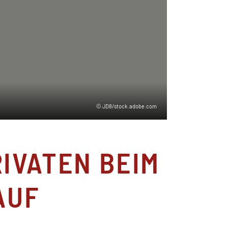
© JD8/stock.adobe.com
RIVATEN BEIM
AUF