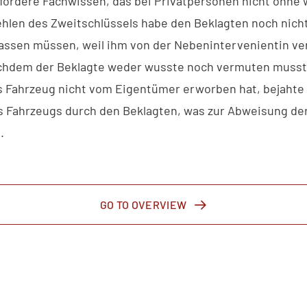
ordere Fachwissen, das bei Privatpersonen nicht ohne 
ehlen des Zweitschlüssels habe den Beklagten noch nich
ssen müssen, weil ihm von der Nebenintervenientin ver
chdem der Beklagte weder wusste noch vermuten musste
s Fahrzeug nicht vom Eigentümer erworben hat, bejahte
s Fahrzeugs durch den Beklagten, was zur Abweisung de
.
GO TO OVERVIEW