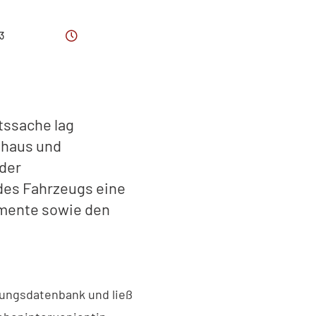
3
tssache lag
ohaus und
oder
des Fahrzeugs eine
umente sowie den
igungsdatenbank und ließ