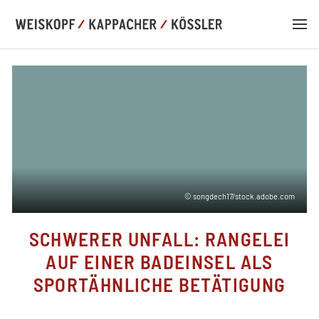
DE
EN
© songdech17/stock.adobe.com
KANZLEI
SCHWERER UNFALL: RANGELEI
KOMPETENZ
AUF EINER BADEINSEL ALS
SPORTÄHNLICHE BETÄTIGUNG
TEAM