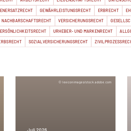
ENERSATZRECHT
GEWÄHRLEISTUNGSRECHT
ERBRECHT
EH
NACHBARSCHAFTSRECHT
VERSICHERUNGSRECHT
GESELLSC
ERSÖNLICHKEITSRECHT
URHEBER- UND MARKENRECHT
ALLG
ERBSRECHT
SOZIALVERSICHERUNGSRECHT
ZIVILPROZESSREC
m
© lexiconimages/stock.adobe.com
Juli 2026