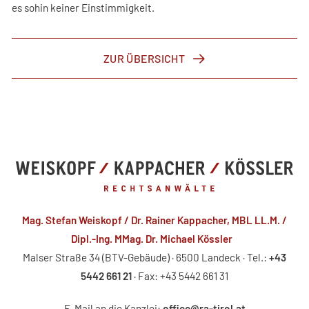
es sohin keiner Einstimmigkeit.
ZUR ÜBERSICHT
Mag. Stefan Weiskopf / Dr. Rainer Kappacher, MBL LL.M. /
Dipl.-Ing. MMag. Dr. Michael Kössler
Malser Straße 34 (BTV-Gebäude) · 6500 Landeck · Tel.:
+43
5442 661 21
· Fax: +43 5442 661 31
E-Mail an die Kanzlei:
office@ra-tirol.at