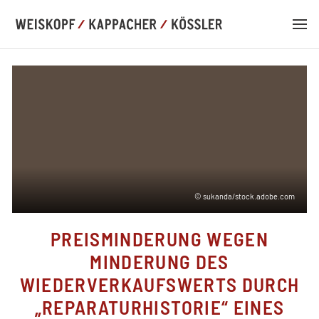
DE
EN
© sukanda/stock.adobe.com
KANZLEI
PREISMINDERUNG WEGEN
KOMPETENZ
MINDERUNG DES
WIEDERVERKAUFSWERTS DURCH
TEAM
„REPARATURHISTORIE“ EINES