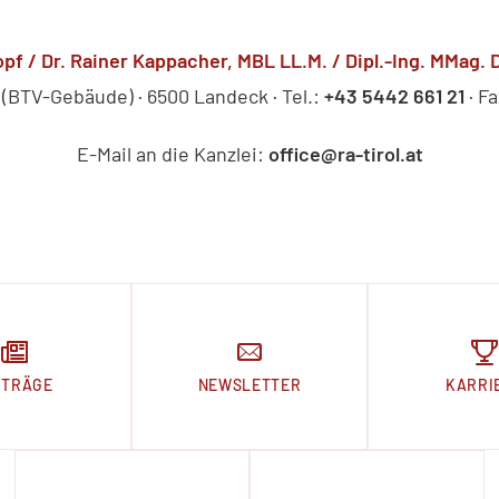
pf / Dr. Rainer Kappacher, MBL LL.M. / Dipl.-Ing. MMag. 
 (BTV-Gebäude) · 6500 Landeck · Tel.:
+43 5442 661 21
· Fa
E-Mail an die Kanzlei:
office@ra-tirol.at
ITRÄGE
NEWSLETTER
KARRI